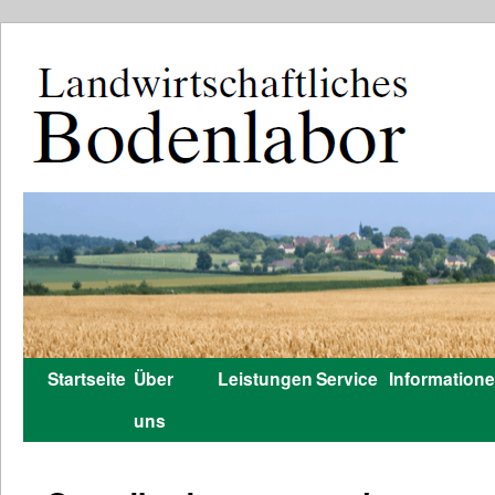
Startseite
Über
Leistungen
Service
Information
Zum
uns
Inhalt
springen