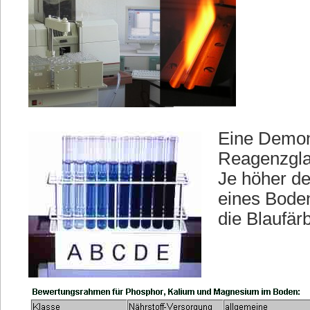
Eine Demon
Reagenzglas
Je höher d
eines Boden
die Blaufär