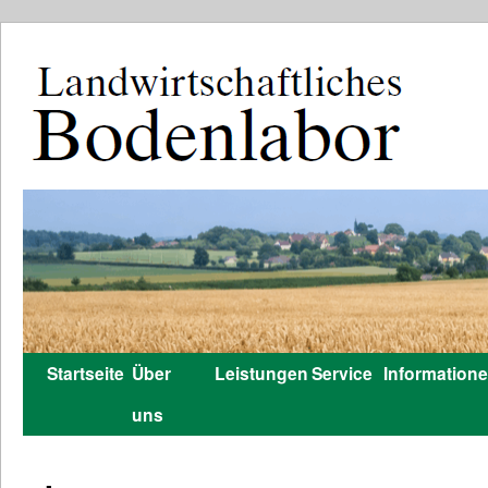
Startseite
Über
Leistungen
Service
Information
Zum
uns
Inhalt
springen